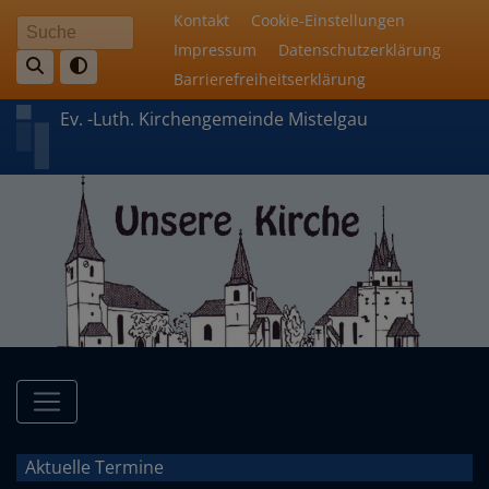
Direkt
Fußbereichsmenü
Kontakt
Cookie-Einstellungen
Suche
zum
Impressum
Datenschutzerklärung
Inhalt
Barrierefreiheitserklärung
Ev. -Luth. Kirchengemeinde Mistelgau
Hauptnavigation
Aktuelle Termine