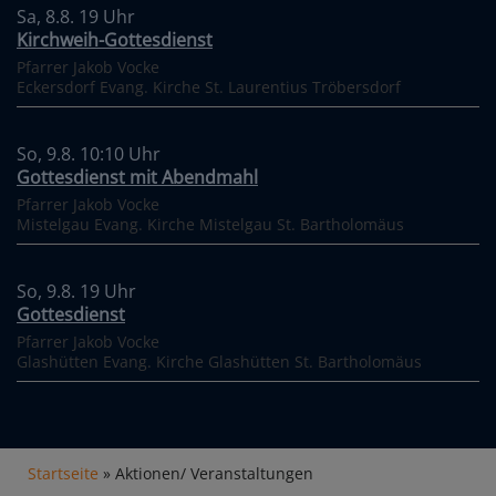
Sa, 8.8. 19 Uhr
Kirchweih-Gottesdienst
Pfarrer Jakob Vocke
Eckersdorf
Evang. Kirche St. Laurentius Tröbersdorf
So, 9.8. 10:10 Uhr
Gottesdienst mit Abendmahl
Pfarrer Jakob Vocke
Mistelgau
Evang. Kirche Mistelgau St. Bartholomäus
So, 9.8. 19 Uhr
Gottesdienst
Pfarrer Jakob Vocke
Glashütten
Evang. Kirche Glashütten St. Bartholomäus
Breadcrumb
Startseite
Aktionen/ Veranstaltungen