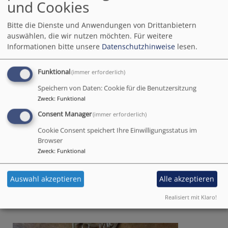
und Cookies
vom 03.11.2024 zum
Nachhören und -schauen
:
Bitte die Dienste und Anwendungen von Drittanbietern
auswählen, die wir nutzen möchten.
Für weitere
Informationen bitte unsere
Datenschutzhinweise
lesen.
Funktional
(immer erforderlich)
Speichern von Daten: Cookie für die Benutzersitzung
Zweck
:
Funktional
Consent Manager
(immer erforderlich)
Cookie Consent speichert Ihre Einwilligungsstatus im
Offene Kirche und Friedensgebet
Browser
Aufgrund des Krieges in der Ukraine sind unsere
Zweck
:
Funktional
Kirchen wieder täglich geöffnet
.
Es gibt dort Möglichkeiten für ein Gebet, um eine
Auswahl akzeptieren
Alle akzeptieren
Kerze anzuzünden und
Vorlagen für ein Gebet für die Ukraine.
Realisiert mit Klaro!