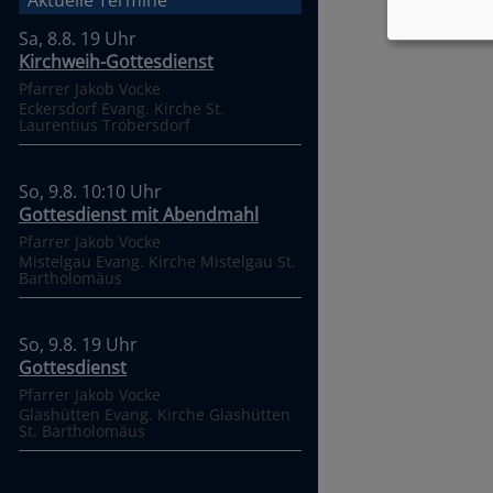
Sa, 8.8. 19 Uhr
Kirchweih-Gottesdienst
Pfarrer Jakob Vocke
Eckersdorf
Evang. Kirche St.
Laurentius Tröbersdorf
So, 9.8. 10:10 Uhr
Gottesdienst mit Abendmahl
Pfarrer Jakob Vocke
Mistelgau
Evang. Kirche Mistelgau St.
Bartholomäus
So, 9.8. 19 Uhr
Gottesdienst
Pfarrer Jakob Vocke
Glashütten
Evang. Kirche Glashütten
St. Bartholomäus