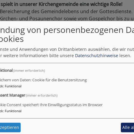
spielt in unserer Kirchengemeinde eine wichtige Rolle!
ße Bereicherung des Gemeindelebens und der Gottesdienste.
irchen- und Posaunenchor sowie vom Gospelchor bis zu 
 hier alle Generationen mit und für jeden gibt es das pass
ndung von personenbezogenen D
ookies
n einem der Chöre mitzuwirken?
ienste und Anwendungen von Drittanbietern auswählen, die wir nu
sich bei den entsprechenden Angeboten.
r weitere Informationen bitte unsere
Datenschutzhinweise
lesen.
uen wir uns über viele Besucher in den Gottesdiensten, bei
ktional
(immer erforderlich)
 in unserem Gemeindemitteilungsblatt oder hier auf unse
ichern von Daten: Cookie für die Benutzersitzung
nden Seiten finden Sie unsere Kontaktdaten.
ck
:
Funktional
sent Manager
(immer erforderlich)
kie Consent speichert Ihre Einwilligungsstatus im Browser
ck
:
Funktional
zeptieren
Alle 