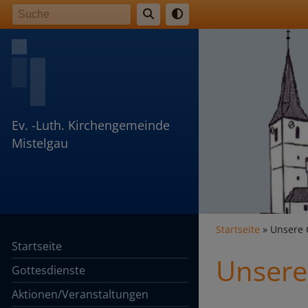
Direkt
Suche
zum
Inhalt
Ev. -Luth. Kirchengemeinde
Mistelgau
Breadcr
Startseite
Unsere 
Startseite
Unsere
Gottesdienste
Aktionen/Veranstaltungen