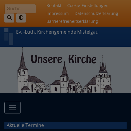
Direkt
Fußbereichsmenü
Kontakt
Cookie-Einstellungen
Suche
zum
Impressum
Datenschutzerklärung
Inhalt
Barrierefreiheitserklärung
Ev. -Luth. Kirchengemeinde Mistelgau
Hauptnavigation
Aktuelle Termine