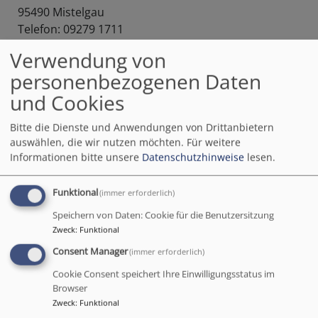
95490 Mistelgau
Telefon: 09279 1711
E-Mail:
pfarramt.hummelgau@elkb.de
Verwendung von
personenbezogenen Daten
Satz und Layout
Werner Schubert
und Cookies
Tannenstraße 2
Bitte die Dienste und Anwendungen von Drittanbietern
95496 Glashütten
auswählen, die wir nutzen möchten.
Für weitere
E-Mail:
gewe.schubert@t-online.de
Informationen bitte unsere
Datenschutzhinweise
lesen.
Veranstaltungen
pfarramt.hummelgau@elkb.de
Funktional
(immer erforderlich)
Speichern von Daten: Cookie für die Benutzersitzung
Fotos
Zweck
:
Funktional
Dieter Jenß, Hartmut Wagner u. a.
Consent Manager
(immer erforderlich)
Cookie Consent speichert Ihre Einwilligungsstatus im
Browser
Konten der Kirchengemeinde Mistelgau
bei der VR-
Zweck
:
Funktional