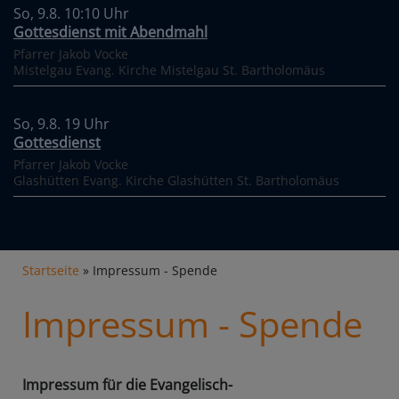
So, 9.8. 10:10 Uhr
Gottesdienst mit Abendmahl
Pfarrer Jakob Vocke
Mistelgau
Evang. Kirche Mistelgau St. Bartholomäus
So, 9.8. 19 Uhr
Gottesdienst
Pfarrer Jakob Vocke
Glashütten
Evang. Kirche Glashütten St. Bartholomäus
Breadcrumb
Startseite
Impressum - Spende
Impressum - Spende
Impressum für die Evangelisch-