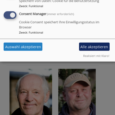
Speichern von Daten: Cookie für die Benutzersitzung
Zweck
:
Funktional
Consent Manager
(immer erforderlich)
Cookie Consent speichert Ihre Einwilligungsstatus im
Browser
Zweck
:
Funktional
Auswahl akzeptieren
Alle akzeptieren
Realisiert mit Klaro!
Christian Hofmann
Elke Houben