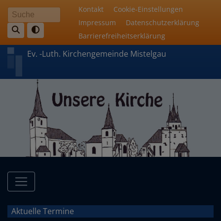
Direkt
Fußbereichsmenü
Kontakt
Cookie-Einstellungen
Suche
zum
Impressum
Datenschutzerklärung
Inhalt
Barrierefreiheitserklärung
Ev. -Luth. Kirchengemeinde Mistelgau
Hauptnavigation
Aktuelle Termine