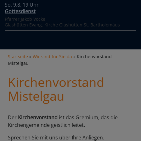
So, 9.8. 19 Uhr
Gottesdienst
Pfarrer Jakob Vocke
Glashütten
Evang. Kirche Glashütten St. Bartholomäus
Breadcrumb
Startseite
Wir sind für Sie da
Kirchenvorstand
Mistelgau
Kirchenvorstand
Mistelgau
Der
Kirchenvorstand
ist das Gremium, das die
Kirchengemeinde geistlich leitet.
Sprechen Sie mit uns über Ihre Anliegen.