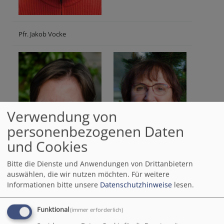
Pfr. Jakob Vocke
Verwendung von
personenbezogenen Daten
und Cookies
Bitte die Dienste und Anwendungen von Drittanbietern
auswählen, die wir nutzen möchten.
Für weitere
Informationen bitte unsere
Datenschutzhinweise
lesen.
Barbara Hagen
Beate Wolf
Funktional
(immer erforderlich)